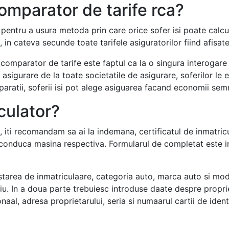
omparator de tarife rca?
 pentru a usura metoda prin care orice sofer isi poate calcula
, in cateva secunde toate tarifele asiguratorilor fiind afisate
comparator de tarife este faptul ca la o singura interogare p
e asigurare de la toate societatile de asigurare, soferilor l
mparatii, soferii isi pot alege asiguarea facand economii semn
culator?
, iti recomandam sa ai la indemana, certificatul de inmatricu
conduca masina respectiva. Formularul de completat este int
starea de inmatriculaare, categoria auto, marca auto si mode
sasiu. In a doua parte trebuiesc introduse daate despre proprie
aal, adresa proprietarului, seria si numaarul cartii de identi