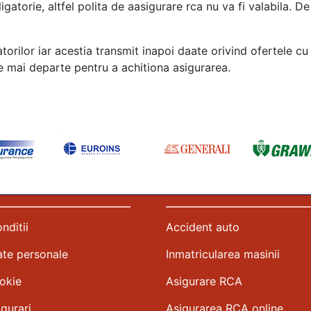
gatorie, altfel polita de aasigurare rca nu va fi valabila. De
orilor iar acestia transmit inapoi daate orivind ofertele cu 
ge mai departe pentru a achitiona asigurarea.
nditii
Accident auto
ate personale
Inmatricularea masinii
ookie
Asigurare RCA
gurari
Asigurarea RCA online