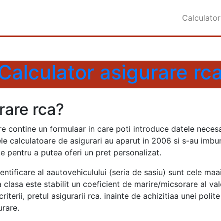
Calculator
Calculator asigurare rc
rare rca?
re contine un formulaar in care poti introduce datele necesa
e calculatoare de asigurari au aparut in 2006 si s-au imbuna
te pentru a putea oferi un pret personalizat.
tificare al aautovehiculului (seria de sasiu) sunt cele maai
clasa este stabilit un coeficient de marire/micsorare al valo
criterii, pretul asigurarii rca. inainte de achizitiaa unei pol
urare.